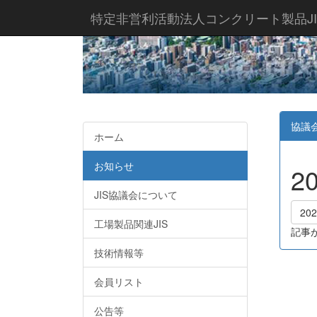
特定非営利活動法人コンクリート製品JI
協議
ホーム
お知らせ
2
JIS協議会について
20
工場製品関連JIS
記事
技術情報等
会員リスト
公告等