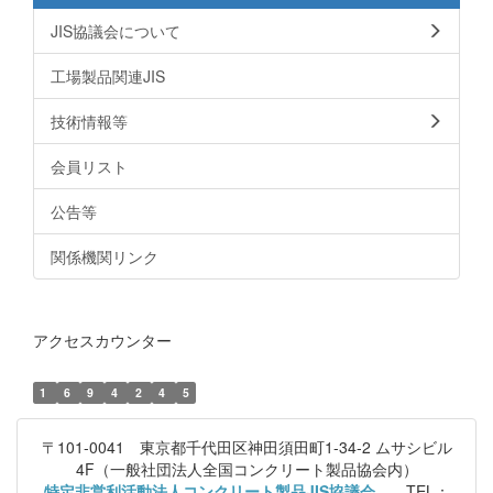
JIS協議会について
工場製品関連JIS
技術情報等
会員リスト
公告等
関係機関リンク
アクセスカウンター
1
6
9
4
2
4
5
〒101-0041 東京都千代田区神田須田町1-34-2 ムサシビル
4F（一般社団法人全国コンクリート製品協会内）
特定非営利活動法人コンクリート製品JIS協議会
TEL：